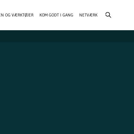
EN OG VÆRKTØJER
KOM GODT I GANG
NETVÆRK