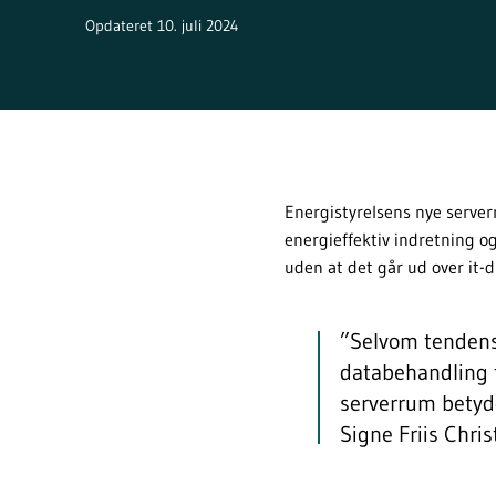
Opdateret 10. juli 2024
Energistyrelsens nye serverr
energieffektiv indretning og
uden at det går ud over it-d
”Selvom tendense
databehandling ti
serverrum betyde
Signe Friis Chri