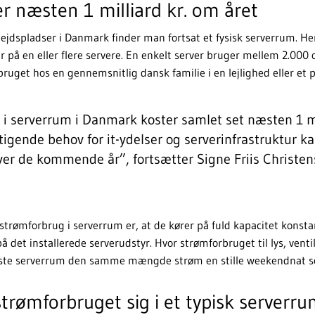
r næsten 1 milliard kr. om året
bejdspladser i Danmark finder man fortsat et fysisk serverrum. He
å en eller flere servere. En enkelt server bruger mellem 2.000
rbruget hos en gennemsnitlig dansk familie i en lejlighed eller et 
 i serverrum i Danmark koster samlet set næsten 1 m
tigende behov for it-ydelser og serverinfrastruktur k
ver de kommende år”, fortsætter Signe Friis Christen
 strømforbrug i serverrum er, at de kører på fuld kapacitet konsta
på det installerede serverudstyr. Hvor strømforbruget til lys, vent
este serverrum den samme mængde strøm en stille weekendnat so
trømforbruget sig i et typisk serverr