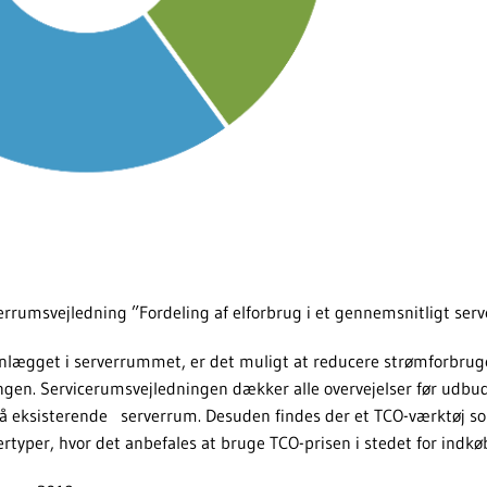
verrumsvejledning ”Fordeling af elforbrug i et gennemsnitligt ser
anlægget i serverrummet, er det muligt at reducere strømforbruget
ingen. Servicerumsvejledningen dækker alle overvejelser før udbudd
å eksisterende serverrum. Desuden findes der et TCO-værktøj s
ertyper, hvor det anbefales at bruge TCO-prisen i stedet for indkø