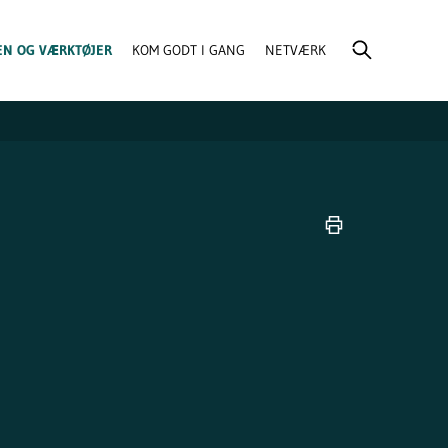
EN OG VÆRKTØJER
KOM GODT I GANG
NETVÆRK