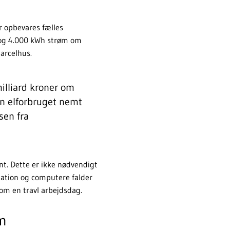
r opbevares fælles
 og 4.000 kWh strøm om
parcelhus.
illiard kroner om
an elforbruget nemt
sen fra
nt. Dette er ikke nødvendigt
ilation og computere falder
m en travl arbejdsdag.
um