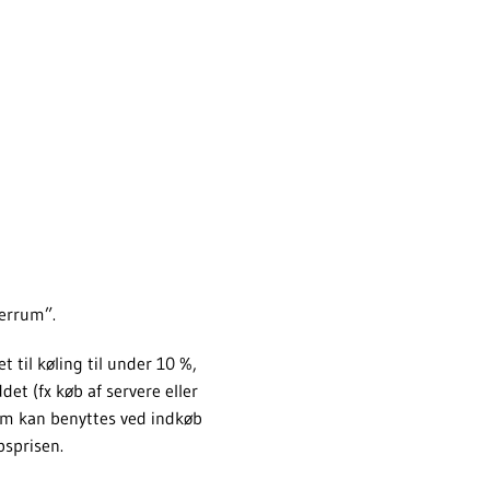
verrum”.
 til køling til under 10 %,
et (fx køb af servere eller
om kan benyttes ved indkøb
bsprisen.