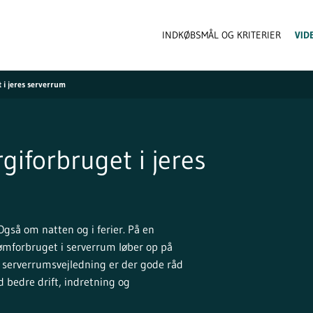
INDKØBSMÅL OG KRITERIER
VID
 i jeres serverrum
giforbruget i jeres
gså om natten og i ferier. På en
ømforbruget i serverrum løber op på
ye serverrumsvejledning er der gode råd
 bedre drift, indretning og