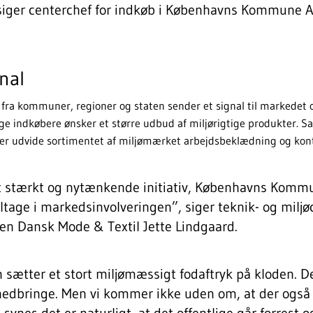
 siger centerchef for indkøb i Københavns Kommune A
nal
e fra kommuner, regioner og staten sender et signal til markedet
 indkøbere ønsker et større udbud af miljørigtige produkter. Sam
ler udvide sortimentet af miljømærket arbejdsbeklædning og kont
t stærkt og nytænkende initiativ, Københavns Kommun
eltage i markedsinvolveringen”, siger teknik- og miljø
en Dansk Mode & Textil Jette Lindgaard.
 sætter et stort miljømæssigt fodaftryk på kloden. Det
 nedbringe. Men vi kommer ikke uden om, at der også e
 synes det er naturligt, at det offentlige går forrest