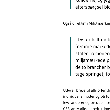
efterspørgsel bi
Også direktør i Miljømærkni
”Det er helt uni
fremme markedet
staten, regioner
miljømærkede pr
de to brancher b
tage springet, fo
Udover breve til alle offe
individuelle møder og på to
leverandører og producenter
CSR-ansvarlige, produktions