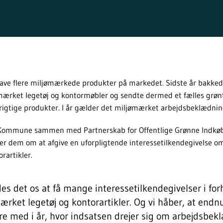
ve flere miljømærkede produkter på markedet. Sidste år bakke
ærket legetøj og kontormøbler og sendte dermed et fælles grønt
rigtige produkter. I år gælder det miljømærket arbejdsbeklædning
Kommune sammen med Partnerskab for Offentlige Grønne Indkøb e
der dem om at afgive en uforpligtende interessetilkendegivelse
rartikler.
des det os at få mange interessetilkendegivelser i for
ærket legetøj og kontorartikler. Og vi håber, at endnu
re med i år, hvor indsatsen drejer sig om arbejdsbe