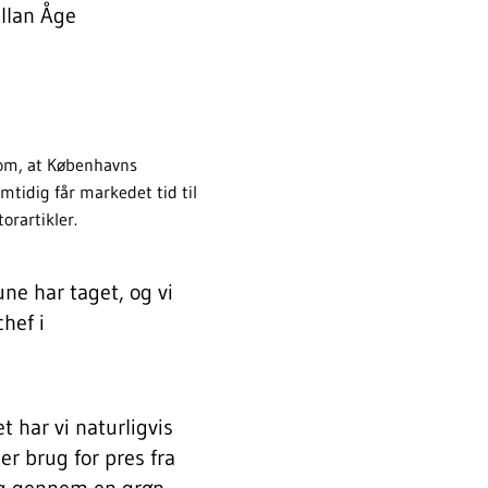
llan Åge
 om, at Københavns
tidig får markedet tid til
orartikler.
e har taget, og vi
chef i
 har vi naturligvis
r brug for pres fra
 og gennem en grøn