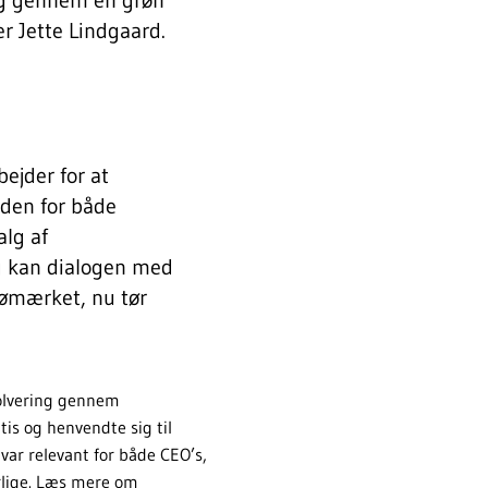
er Jette Lindgaard.
ejder for at
den for både
alg af
g kan dialogen med
jømærket, nu tør
volvering gennem
is og henvendte sig til
var relevant for både CEO’s,
arlige. Læs mere om