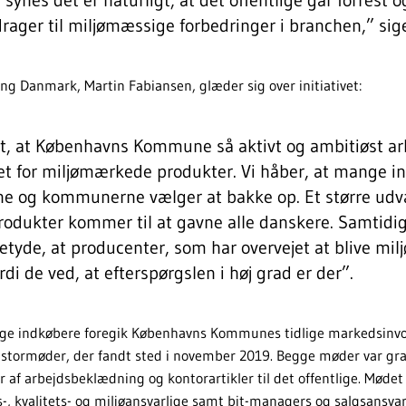
drager til miljømæssige forbedringer i branchen,” sig
ng Danmark, Martin Fabiansen, glæder sig over initiativet:
kt, at Københavns Kommune så aktivt og ambitiøst arb
 for miljømærkede produkter. Vi håber, at mange in
ne og kommunerne vælger at bakke op. Et større udv
odukter kommer til at gavne alle danskere. Samtidi
etyde, at producenter, som har overvejet at blive mil
rdi de ved, at efterspørgslen i høj grad er der”.
ntlige indkøbere foregik Københavns Kommunes tidlige markedsin
 stormøder, der fandt sted i november 2019. Begge møder var grat
 af arbejdsbeklædning og kontorartikler til det offentlige. Mødet 
-, kvalitets- og miljøansvarlige samt bit-managers og salgsansv