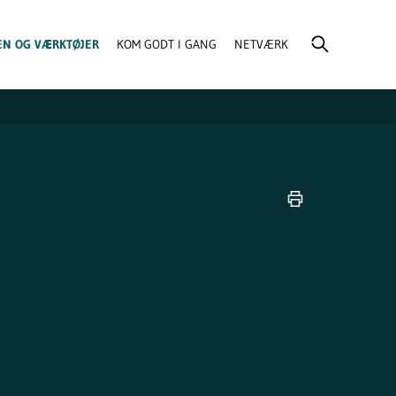
EN OG VÆRKTØJER
KOM GODT I GANG
NETVÆRK