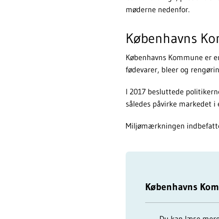
møderne nedenfor.
Københavns Kom
Københavns Kommune er en a
fødevarer, bleer og rengørin
I 2017 besluttede politike
således påvirke markedet i e
Miljømærkningen indbefatt
Københavns Komm
Du kan læse mere