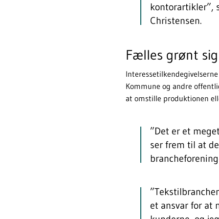
kontorartikler”,
Christensen.
Fælles grønt sig
Interessetilkendegivelsern
Kommune og andre offentlige
at omstille produktionen el
”Det er et mege
ser frem til at d
brancheforening
”Tekstilbranchen
et ansvar for at
kunderne, og jeg