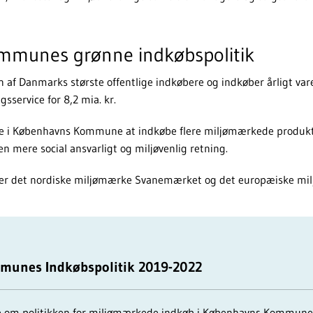
munes grønne indkøbspolitik
f Danmarks største offentlige indkøbere og indkøber årligt var
gsservice for 8,2 mia. kr.
rne i Københavns Kommune at indkøbe flere miljømærkede produkt
n mere social ansvarligt og miljøvenlig retning.
er det nordiske miljømærke Svanemærket og det europæiske mi
unes Indkøbspolitik 2019-2022
 om politikken for miljømærkede indkøb i Københavns Kommune