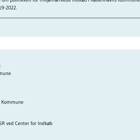
19-2022.
:
mmune
ns Kommune
SR ved Center for Indkøb