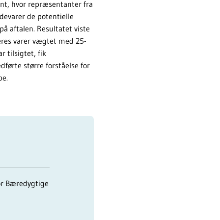
nt, hvor repræsentanter fra
evarer de potentielle
å aftalen. Resultatet viste
veres varer vægtet med 25-
 tilsigtet, fik
førte større forståelse for
øbe.
or Bæredygtige