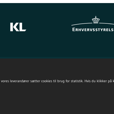
res leverandører sætter cookies til brug for statistik. Hvis du klikker på kna
Ansvarlige Indkøber
spolitik
elighedserklæring