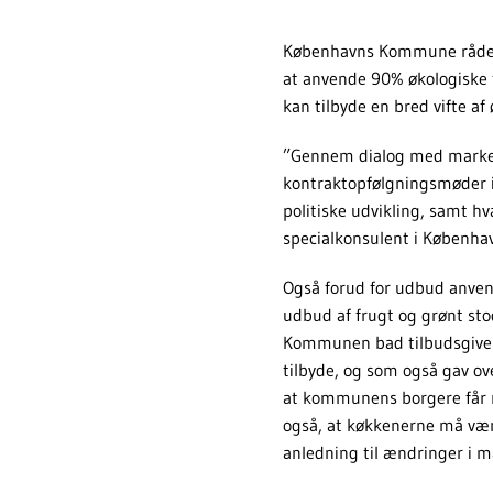
Københavns Kommune råder
at anvende 90% økologiske f
kan tilbyde en bred vifte af
”Gennem dialog med markedet
kontraktopfølgningsmøder
politiske udvikling, samt h
specialkonsulent i Københ
Også forud for udbud anvend
udbud af frugt og grønt st
Kommunen bad tilbudsgivere
tilbyde, og som også gav ov
at kommunens borgere får mu
også, at køkkenerne må vænn
anledning til ændringer i m