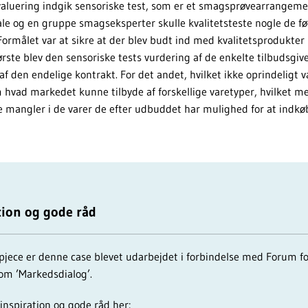
aluering indgik sensoriske test, som er et smagsprøvearrangeme
og en gruppe smagseksperter skulle kvalitetsteste nogle de fød
ormålet var at sikre at der blev budt ind med kvalitetsprodukter p
første blev den sensoriske tests vurdering af de enkelte tilbudsgi
 af den endelige kontrakt. For det andet, hvilket ikke oprindeligt var
hvad markedet kunne tilbyde af forskellige varetyper, hvilket med
e mangler i de varer de efter udbuddet har mulighed for at indk
tion og gode råd
pjece er denne case blevet udarbejdet i forbindelse med Forum f
om ’Markedsdialog’.
inspiration og gode råd her: