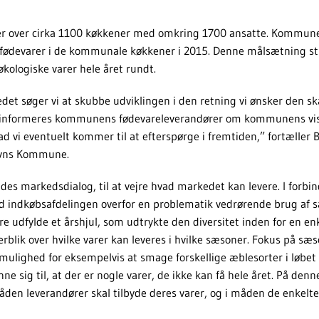
 over cirka 1100 køkkener med omkring 1700 ansatte. Kommun
ødevarer i de kommunale køkkener i 2015. Denne målsætning still
 økologiske varer hele året rundt.
 søger vi at skubbe udviklingen i den retning vi ønsker den skal
 informeres kommunens fødevareleverandører om kommunens vi
vad vi eventuelt kommer til at efterspørge i fremtiden,” fortælle
avns Kommune.
es markedsdialog, til at vejre hvad markedet kan levere. I forbi
od indkøbsafdelingen overfor en problematik vedrørende brug af 
 udfylde et årshjul, som udtrykte den diversitet inden for en en
erblik over hvilke varer kan leveres i hvilke sæsoner. Fokus på s
lighed for eksempelvis at smage forskellige æblesorter i løbet 
e sig til, at der er nogle varer, de ikke kan få hele året. På de
åden leverandører skal tilbyde deres varer, og i måden de enkelt