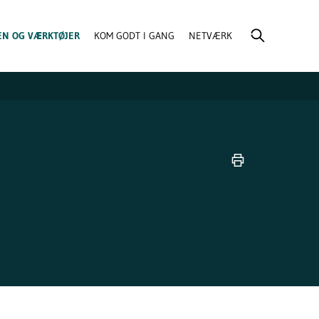
EN OG VÆRKTØJER
KOM GODT I GANG
NETVÆRK