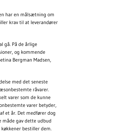
en har en målsætning om
er krav til at leverandører
 gå. På de årlige
sioner, og kommende
r Betina Bergman Madsen,
ndelse med det seneste
sæsonbestemte råvarer.
kelt varer som de kunne
æsonbestemte varer betyder,
af et år. Det medfører dog
nne måde gav dette udbud
e køkkener bestiller dem.