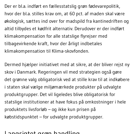
Der er bl.a. indført en fællesstatslig grøn fødevarepolitik,
hvor der bl.a. stilles krav om, at 60 pct. af maden skal være
økologisk, sættes ind over for madspild fra kantinedriften og
altid tilbydes et kødfrit alternativ. Derudover er der indført
klimakompensation for alle statslige flyrejser med
tilbagevirkende kraft, hvor der årligt indbetales
klimakompensation til Klima-skovfonden.
Dermed hjælper initiativet med at sikre, at der bliver rejst ny
skov i Danmark. Regeringen vil med strategien også gøre
det grønne valg obligatorisk ved at stille krav til at indkøbere
i staten skal vælge miljømærkede produkter på udvalgte
produktgrupper. Det vil ligeledes blive obligatorisk for
statslige institutioner at have fokus på omkostninger i hele
produktets livsforløb – og ikke kun prisen på
købstidspunktet – for udvalgte produktgrupper.
Langsigtet grøn handling