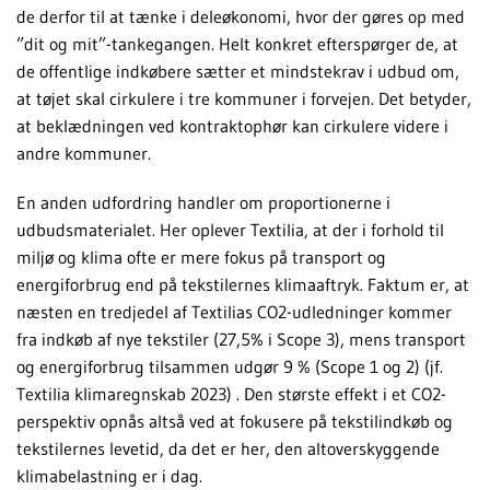
de derfor til at tænke i deleøkonomi, hvor der gøres op med
”dit og mit”-tankegangen. Helt konkret efterspørger de, at
de offentlige indkøbere sætter et mindstekrav i udbud om,
at tøjet skal cirkulere i tre kommuner i forvejen. Det betyder,
at beklædningen ved kontraktophør kan cirkulere videre i
andre kommuner.
En anden udfordring handler om proportionerne i
udbudsmaterialet. Her oplever Textilia, at der i forhold til
miljø og klima ofte er mere fokus på transport og
energiforbrug end på tekstilernes klimaaftryk. Faktum er, at
næsten en tredjedel af Textilias CO2-udledninger kommer
fra indkøb af nye tekstiler (27,5% i Scope 3), mens transport
og energiforbrug tilsammen udgør 9 % (Scope 1 og 2) (jf.
Textilia klimaregnskab 2023) . Den største effekt i et CO2-
perspektiv opnås altså ved at fokusere på tekstilindkøb og
tekstilernes levetid, da det er her, den altoverskyggende
klimabelastning er i dag.