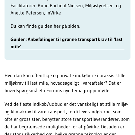
Facilitatorer: Rune Buchdal Nielsen, Miljøstyrelsen, og
Anette Petersen, inVirke
Du kan finde guiden her på siden.
Guiden: Anbefalinger til grønne transportkrav til 'last
mile'
Hvordan kan offentlige og private indkøbere i praksis stille
miljøkrav til last mile, hovedsageligt i vareaftaler? Det er
hovedspørgsmålet i Forums nye temagruppemøder
Ved de fleste indkøb/udbud er det vanskeligt at stille miljø-
og klimakrav til varetransport, fordi leverandørerne, som
ofte er grossister, benytter store transportleverandører, som
de har begrænsede muligheder for at påvirke. Desuden er
der stor usikkerhed om, hvilke grønne teknologier der