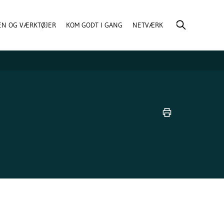
EN OG VÆRKTØJER
KOM GODT I GANG
NETVÆRK