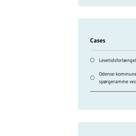
Cases
Levetidsforlængel
Odense kommune h
spørgeramme vedr