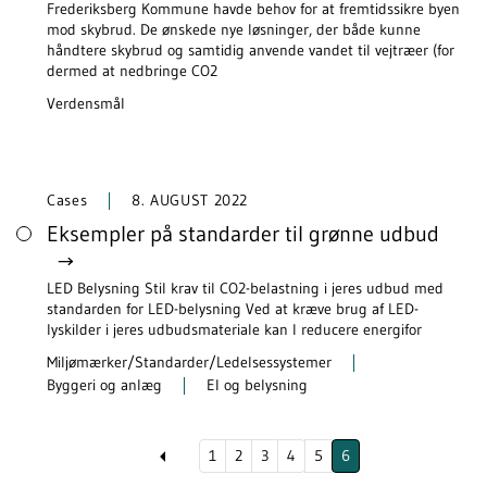
Frederiksberg Kommune havde behov for at fremtidssikre byen
mod skybrud. De ønskede nye løsninger, der både kunne
håndtere skybrud og samtidig anvende vandet til vejtræer (for
dermed at nedbringe CO2
Verdensmål
Cases
8. AUGUST 2022
Eksempler på standarder til grønne udbud
LED Belysning Stil krav til CO2-belastning i jeres udbud med
standarden for LED-belysning Ved at kræve brug af LED-
lyskilder i jeres udbudsmateriale kan I reducere energifor
Miljømærker/Standarder/Ledelsessystemer
Byggeri og anlæg
El og belysning
1
2
3
4
5
6